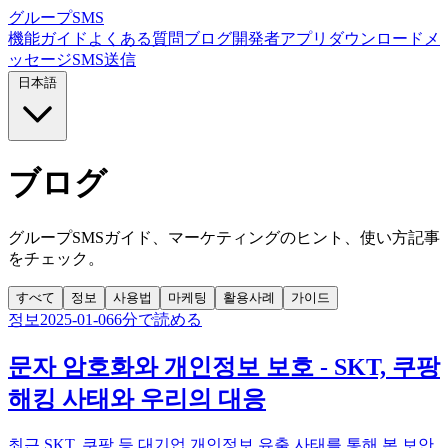
グループSMS
機能
ガイド
よくある質問
ブログ
開発者
アプリダウンロード
メ
ッセージ
SMS送信
日本語
ブログ
グループSMSガイド、マーケティングのヒント、使い方記事
をチェック。
すべて
정보
사용법
마케팅
활용사례
가이드
정보
2025-01-06
6分で読める
문자 암호화와 개인정보 보호 - SKT, 쿠팡
해킹 사태와 우리의 대응
최근 SKT, 쿠팡 등 대기업 개인정보 유출 사태를 통해 본 보안