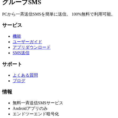
グループSMS
PCから一斉送信SMSを簡単に送信。 100%無料で利用可能。
サービス
機能
ユーザーガイド
アプリダウンロード
SMS送信
サポート
よくある質問
ブログ
情報
無料一斉送信SMSサービス
Androidアプリのみ
エンドツーエンド暗号化