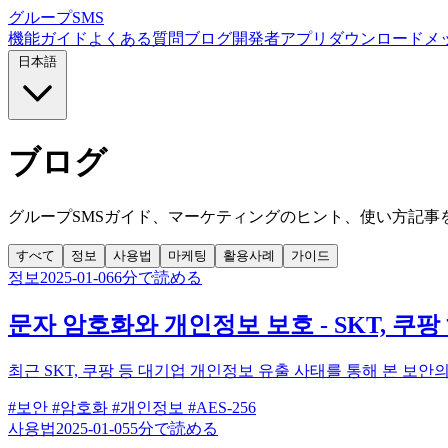
グループSMS
機能
ガイド
よくある質問
ブログ
開発者
アプリダウンロード
メ
日本語
ブログ
グループSMSガイド、マーケティングのヒント、使い方記事
すべて
정보
사용법
마케팅
활용사례
가이드
정보
2025-01-06
6分で読める
문자 암호화와 개인정보 보호 - SKT, 쿠
최근 SKT, 쿠팡 등 대기업 개인정보 유출 사태를 통해 본 보안
#보안
#암호화
#개인정보
#AES-256
사용법
2025-01-05
5分で読める